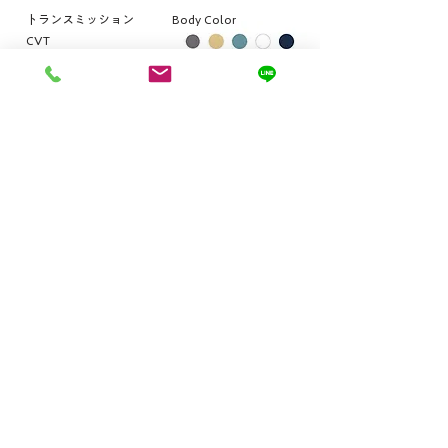
トランスミッション
Body Color
CVT
各ボタンからメーカーサイトに遷移します
外観･室内空間
トップ
グレード･価格
性能･安全･燃費
快適装備
アクセサリー