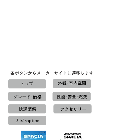
各ボタンからメーカーサイトに遷移します
外観･室内空間
トップ
グレード･価格
性能･安全･燃費
快適装備
アクセサリー
ナビ･option