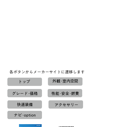
各ボタンからメーカーサイトに遷移します
外観･室内空間
トップ
グレード･価格
性能･安全･燃費
快適装備
アクセサリー
ナビ･option