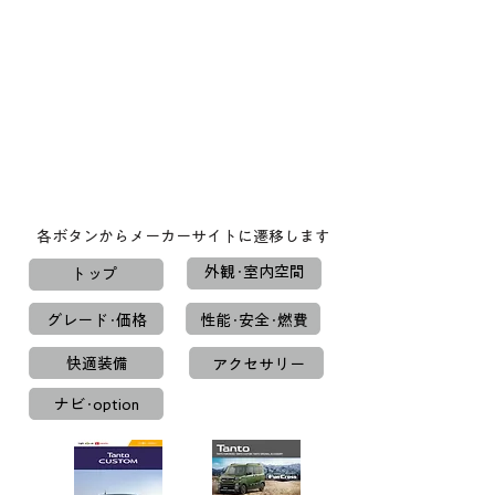
各ボタンからメーカーサイトに遷移します
外観･室内空間
トップ
グレード･価格
性能･安全･燃費
快適装備
アクセサリー
ナビ･option