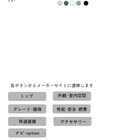
CVT
各ボタンからメーカーサイトに遷移します
外観･室内空間
トップ
グレード･価格
性能･安全･燃費
快適装備
アクセサリー
ナビ･option