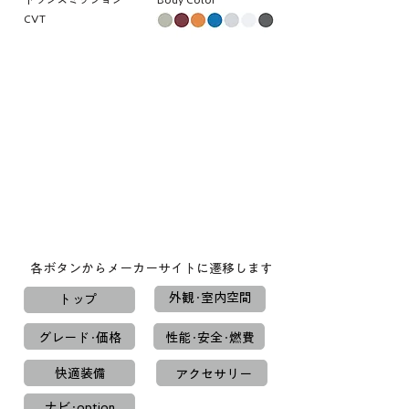
CVT
各ボタンからメーカーサイトに遷移します
外観･室内空間
トップ
グレード･価格
性能･安全･燃費
快適装備
アクセサリー
ナビ･option