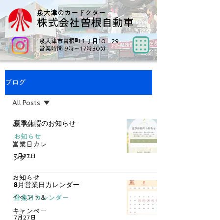
泉大津のカードクター
株式会社曽根自動車
泉大津市曽根町１丁目10−29
営業時間 9時～17時30分
ブログ
All Posts
夏季休暇のお知らせ
All Posts
お知らせ
営業日カレ
7月27日
ンダー
お知らせ
8月営業日カレンダー
イベント＆
営業日カレンダー
キャンペー
7月27日